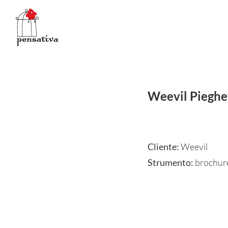
Salta
al
contenuto
Weevil Pieghe
Cliente:
Weevil
Strumento:
brochure 