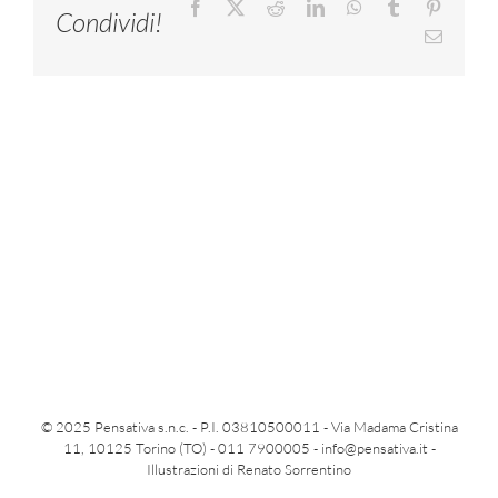
Facebook
X
Reddit
LinkedIn
WhatsApp
Tumblr
Pinteres
Condividi!
Email
© 2025 Pensativa s.n.c. - P.I. 03810500011 - Via Madama Cristina
11, 10125 Torino (TO) - 011 7900005 -
info@pensativa.it
-
Illustrazioni di Renato Sorrentino