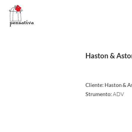
Salta
al
contenuto
Haston & Asto
Cliente: Haston & A
Strumento:
ADV