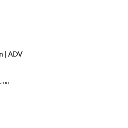
n | ADV
ston