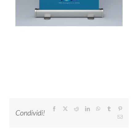
Facebook
X
Reddit
LinkedIn
WhatsApp
Tumblr
Pinteres
Condividi!
Email