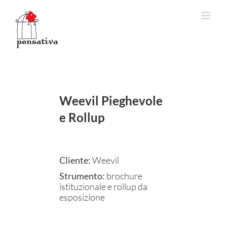
Salta
al
contenuto
Weevil Pieghevole
e Rollup
Cliente:
Weevil
Strumento:
brochure
istituzionale e rollup da
esposizione