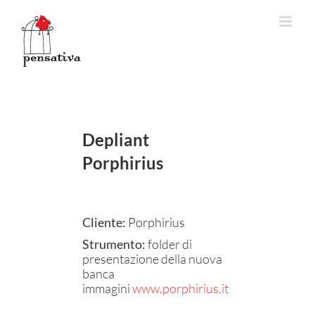
Salta
al
contenuto
Depliant
Porphirius
Cliente:
Porphirius
Strumento:
folder di
presentazione della nuova
banca
immagini
www.porphirius.it