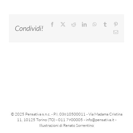
Facebook
X
Reddit
LinkedIn
WhatsApp
Tumblr
Pinteres
Condividi!
Email
© 2025 Pensativa s.n.c. - P.I. 03810500011 - Via Madama Cristina
11, 10125 Torino (TO) - 011 7900005 -
info@pensativa.it
-
Illustrazioni di Renato Sorrentino