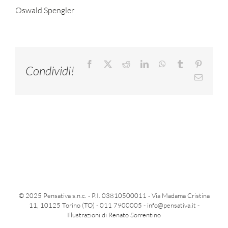
Oswald Spengler
Facebook
X
Reddit
LinkedIn
WhatsApp
Tumblr
Pinteres
Condividi!
Email
© 2025 Pensativa s.n.c. - P.I. 03810500011 - Via Madama Cristina
11, 10125 Torino (TO) - 011 7900005 -
info@pensativa.it
-
Illustrazioni di Renato Sorrentino