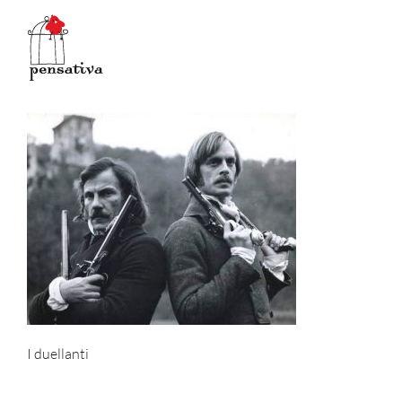
Salta
al
contenuto
I duellanti