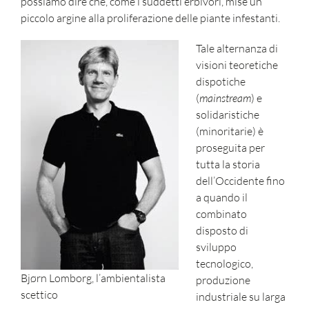
possiamo dire che, come i suddetti erbivori, mise un
piccolo argine alla proliferazione delle piante infestanti.
Tale alternanza di
visioni teoretiche
dispotiche
(
mainstream
) e
solidaristiche
(minoritarie) è
proseguita per
tutta la storia
dell’Occidente fino
a quando il
combinato
disposto di
sviluppo
tecnologico,
Bjørn Lomborg, l’ambientalista
produzione
scettico
industriale su larga