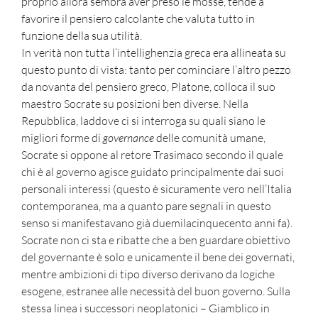
proprio allora sembra aver preso le mosse, tende a
favorire il pensiero calcolante che valuta tutto in
funzione della sua utilità.
In verità non tutta l’intellighenzia greca era allineata su
questo punto di vista: tanto per cominciare l’altro pezzo
da novanta del pensiero greco, Platone, colloca il suo
maestro Socrate su posizioni ben diverse. Nella
Repubblica, laddove ci si interroga su quali siano le
migliori forme di
governance
delle comunità umane,
Socrate si oppone al retore Trasimaco secondo il quale
chi è al governo agisce guidato principalmente dai suoi
personali interessi (questo è sicuramente vero nell’Italia
contemporanea, ma a quanto pare segnali in questo
senso si manifestavano già duemilacinquecento anni fa).
Socrate non ci sta e ribatte che a ben guardare obiettivo
del governante è solo e unicamente il bene dei governati,
mentre ambizioni di tipo diverso derivano da logiche
esogene, estranee alle necessità del buon governo. Sulla
stessa linea i successori neoplatonici – Giamblico in