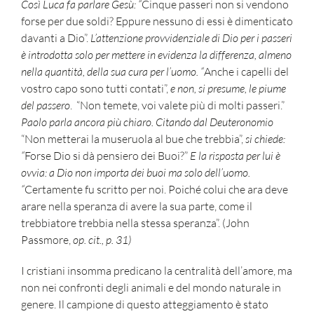
Così Luca fa parlare Gesù: “
Cinque passeri non si vendono
forse per due soldi? Eppure nessuno di essi è dimenticato
davanti a Dio”.
L’attenzione provvidenziale di Dio per i passeri
è introdotta solo per mettere in evidenza la differenza, almeno
nella quantità, della sua cura per l’uomo. “
Anche i capelli del
vostro capo sono tutti contati”,
e non, si presume, le piume
del passero
.
“Non temete, voi valete più di molti passeri.”
Paolo parla ancora più chiaro. Citando dal Deuteronomio
“Non metterai la museruola al bue che trebbia”,
si chiede:
“
Forse Dio si dà pensiero dei Buoi?”
E la risposta per lui è
ovvia: a Dio non importa dei buoi ma solo dell’uomo.
“
Certamente fu scritto per noi. Poiché colui che ara deve
arare nella speranza di avere la sua parte, come il
trebbiatore trebbia nella stessa speranza”. (
John
Passmore,
op. cit., p. 31)
I cristiani insomma predicano la centralità dell’amore, ma
non nei confronti degli animali e del mondo naturale in
genere. Il campione di questo atteggiamento è stato