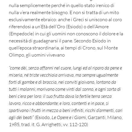
nulla semplicemente perché in quello stato irenico di
nulla v’era realmente bisogno. E non si tratta di un mito
esclusivamente ebraico: anche i Greci si uniscono al coro
riferendosi a un’Età dell’Oro (Esiodo) o dell’Amore
(Empedocle) in cui gli uomini non conoscono il dolore e la
necessità di guadagnarsi il pane. Secondo Esiodo in
quell’epoca straordinaria, ai tempi di Crono, sul Monte
Olimpo, gli uomini vivevano
“come dèi, senza affanni nel cuore, lungi ed al riparo da pene e
miseria, né triste vecchiaia arrivava, ma sempre ugualmente
forti di gambe e di braccia, nei conviti gioivano, lontano da
tutti i malanni; morivano come vinti dal sonno, e ogni sorta di
beni c’era per loro: il suo frutto dava la fertile terra senza
lavoro, ricco e abbondante; e loro, contenti e in pace, si
spartivano i frutti in mezzo a beni infiniti, ricchi d’armenti, cari
agli dèi beati” (
Esiodo,
Le Opere e i Giorni,
Garzanti, Milano,
1985
,
trad. it. G. Arrighetti, vv. 112-120)