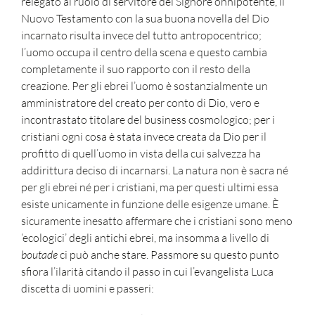
relegato al ruolo di servitore del Signore onnipotente, il
Nuovo Testamento con la sua buona novella del Dio
incarnato risulta invece del tutto antropocentrico;
l’uomo occupa il centro della scena e questo cambia
completamente il suo rapporto con il resto della
creazione. Per gli ebrei l’uomo è sostanzialmente un
amministratore del creato per conto di Dio, vero e
incontrastato titolare del business cosmologico; per i
cristiani ogni cosa è stata invece creata da Dio per il
profitto di quell’uomo in vista della cui salvezza ha
addirittura deciso di incarnarsi. La natura non è sacra né
per gli ebrei né per i cristiani, ma per questi ultimi essa
esiste unicamente in funzione delle esigenze umane. È
sicuramente inesatto affermare che i cristiani sono meno
‘ecologici’ degli antichi ebrei, ma insomma a livello di
boutade
ci può anche stare. Passmore su questo punto
sfiora l’ilarità citando il passo in cui l’evangelista Luca
discetta di uomini e passeri: