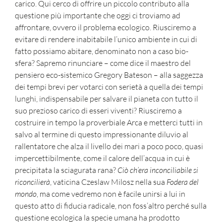
carico. Qui
cerco di offrire un piccolo contributo alla
questione più importante che oggi ci troviamo ad
affrontare, ovvero il problema ecologico. Riusciremo a
evitare di rendere inabitabile l’unico ambiente in cui di
fatto possiamo abitare, denominato non a caso bio-
sfera? Sapremo rinunciare – come dice il maestro del
pensiero eco-sistemico Gregory Bateson – alla saggezza
dei tempi brevi per votarci con serietà a quella dei tempi
lunghi, indispensabile per salvare il pianeta con tutto il
suo prezioso carico di esseri viventi? Riusciremo a
costruire in tempo la proverbiale Arca e metterci tutti in
salvo al termine di questo impressionante diluvio al
rallentatore che alza il livello dei mari a poco poco, quasi
impercettibilmente, come il calore dell’acqua in cui è
precipitata la sciagurata rana?
Ciò ch’era inconciliabile si
riconcilierà
, vaticina Czeslaw Milosz nella sua
Fodera del
mondo
, ma come vedremo non è facile unirsi a lui in
questo atto di fiducia radicale, non foss’altro perché sulla
questione ecologica la specie umana ha prodotto