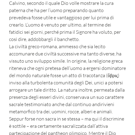
Calvino, secondo il quale Dio volle mostrare la cura
paterna che ha per l’uomo preparando quanto
prevedeva fosse utile e vantaggioso per lui prima di
crearlo. L’uomo è venuto per ultimo, al termine dei
fatidici sei giorni, perché prima il Signore ha voluto, per
così dire, addobbargli il banchetto.
La civiltà greco-romana, ammesso che sia lecito
accomunare due civiltà successive ma tanto diverse, ha
vissuto uno sviluppo simile. In origine, la religione greca
riteneva che ogni pretesa dell’uomo a ergersi dominatore
del mondo naturale fosse un atto di tracotanza (ὕβρις)
inviso alla turbolenta comunità degli Dei, unici a potersi
arrogare un tale diritto. La natura inoltre, permeata dalla
presenza degli esseri divini, conservava un suo carattere
sacrale testimoniato anche dal continuo andirivieni
metamorfico tra dei, uomini, rocce, alberi e animali.
Seppur forse non sacra in se stessa – ma qui il discrimine
è sottile – era certamente sacralizzata dall’attiva
partecipazione del pantheon olimpico. Mentre il Dio