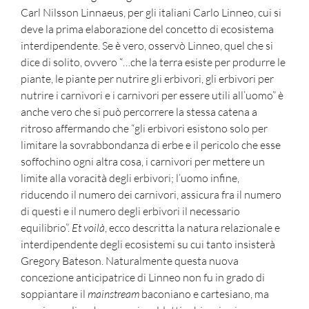
Carl Nilsson Linnaeus, per gli italiani Carlo Linneo, cui si
deve la prima elaborazione del concetto di ecosistema
interdipendente. Se è vero, osservò Linneo, quel che si
dice di solito, ovvero “…che la terra esiste per produrre le
piante, le piante per nutrire gli erbivori, gli erbivori per
nutrire i carnivori e i carnivori per essere utili all’uomo” è
anche vero che si può percorrere la stessa catena a
ritroso affermando che “gli erbivori esistono solo per
limitare la sovrabbondanza di erbe e il pericolo che esse
soffochino ogni altra cosa, i carnivori per mettere un
limite alla voracità degli erbivori; l’uomo infine,
riducendo il numero dei carnivori, assicura fra il numero
di questi e il numero degli erbivori il necessario
equilibrio”.
Et voilà
, ecco descritta la natura relazionale e
interdipendente degli ecosistemi su cui tanto insisterà
Gregory Bateson. Naturalmente questa nuova
concezione anticipatrice di Linneo non fu in grado di
soppiantare il
mainstream
baconiano e cartesiano, ma