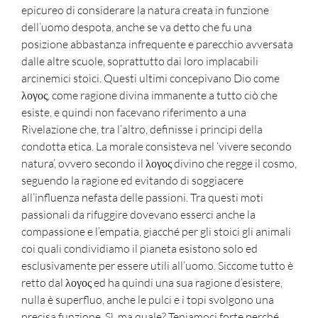
epicureo di considerare la natura creata in funzione
dell’uomo despota, anche se va detto che fu una
posizione abbastanza infrequente e parecchio avversata
dalle altre scuole, soprattutto dai loro implacabili
arcinemici stoici. Questi ultimi concepivano Dio come
λογος, come ragione divina immanente a tutto ciò che
esiste, e quindi non facevano riferimento a una
Rivelazione che, tra l’altro, definisse i principi della
condotta etica. La morale consisteva nel ‘vivere secondo
natura’, ovvero secondo il λογος divino che regge il cosmo,
seguendo la ragione ed evitando di soggiacere
all’influenza nefasta delle passioni. Tra questi moti
passionali da rifuggire dovevano esserci anche la
compassione e l’empatia, giacché per gli stoici gli animali
coi quali condividiamo il pianeta esistono solo ed
esclusivamente per essere utili all’uomo. Siccome tutto è
retto dal λογος ed ha quindi una sua ragione d’esistere,
nulla è superfluo, anche le pulci e i topi svolgono una
precisa funzione. Sì, ma quale? Teniamoci forte perché