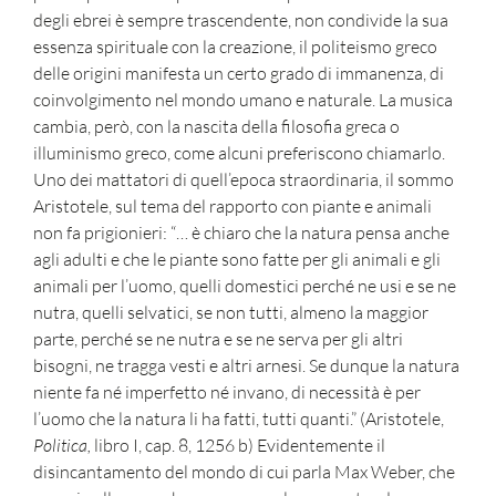
degli ebrei è sempre trascendente, non condivide la sua
essenza spirituale con la creazione, il politeismo greco
delle origini manifesta un certo grado di immanenza, di
coinvolgimento nel mondo umano e naturale. La musica
cambia, però, con la nascita della filosofia greca o
illuminismo greco, come alcuni preferiscono chiamarlo.
Uno dei mattatori di quell’epoca straordinaria, il sommo
Aristotele, sul tema del rapporto con piante e animali
non fa prigionieri: “… è chiaro che la natura pensa anche
agli adulti e che le piante sono fatte per gli animali e gli
animali per l’uomo, quelli domestici perché ne usi e se ne
nutra, quelli selvatici, se non tutti, almeno la maggior
parte, perché se ne nutra e se ne serva per gli altri
bisogni, ne tragga vesti e altri arnesi. Se dunque la natura
niente fa né imperfetto né invano, di necessità è per
l’uomo che la natura li ha fatti, tutti quanti.”
(Aristotele,
Politica,
libro I, cap. 8, 1256 b)
Evidentemente il
disincantamento del mondo di cui parla Max Weber, che