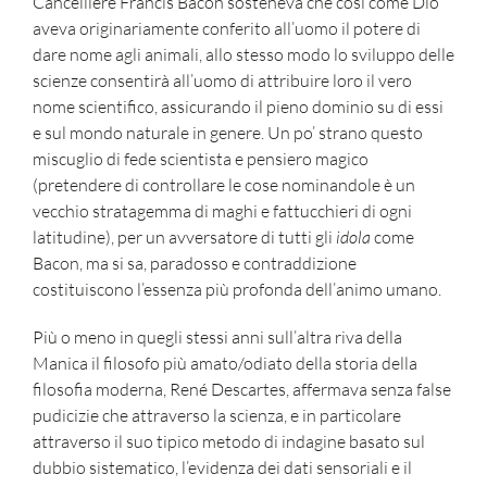
Cancelliere Francis Bacon sosteneva che così come Dio
aveva originariamente conferito all’uomo il potere di
dare nome agli animali, allo stesso modo lo sviluppo delle
scienze consentirà all’uomo di attribuire loro il vero
nome scientifico, assicurando il pieno dominio su di essi
e sul mondo naturale in genere. Un po’ strano questo
miscuglio di fede scientista e pensiero magico
(pretendere di controllare le cose nominandole è un
vecchio stratagemma di maghi e fattucchieri di ogni
latitudine), per un avversatore di tutti gli
idola
come
Bacon, ma si sa, paradosso e contraddizione
costituiscono l’essenza più profonda dell’animo umano.
Più o meno in quegli stessi anni sull’altra riva della
Manica il filosofo più amato/odiato della storia della
filosofia moderna, René Descartes, affermava senza false
pudicizie che attraverso la scienza, e in particolare
attraverso il suo tipico metodo di indagine basato sul
dubbio sistematico, l’evidenza dei dati sensoriali e il