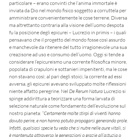
particolare – erano convinti che l’anima immortale è
inviata da Dio nel mondo fisico soggetto a corruttela per
amministrare convenientemente le cose terrene. Diversa
ma altrettanto contraria alla visione dell’uomo despota
fu la posizione degli epicurei – Lucrezio in primis – i quali
pensavano che il progetto del mondo fosse così assurdo
e manchevole da ritenere del tutto irragionevole una sua
creazisone ad uso e consumo dell’uomo. Oggi si tende a
considerare l’epicureismo una corrente filosofica minore,
popolata di crapuloni e sottanieri impenitenti, ma le cose
non stavano così; al pari degli stoici, la corrente ad essi
avversa, gli epicurei avevano sviluppato molte riflessioni
niente affatto peregrine. Nel
De Rerum Natura
Lucrezio
si
spinge addirittura a teorizzare una forma larvata di
selezione naturale come fondamento dell’evoluzione sul
nostro pianeta: “
Certamente molte stirpi di viventi hanno
dovuto perire, e non hanno potuto propagarsi generando prole.
Infatti, qualsiasi specie tu veda che si nutre nelle aure vitali, si
è mantenuta attraverso le generazioni o grazie all’astuzia o