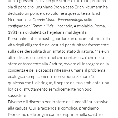
una regressione a livello pre-storico. Tutto ciò profuma
sia di pensiero junghiano (non a caso Erich Neumann ha
dedicato un ponderoso volume a questo tema:
Erich
Neumann,
La Grande Madre. Fenomenologia delle
configurazioni Femminili dell’Inconscio,
Astrolabio, Roma,
1981
) sia di dialettica hegeliana mal digerita.
Personalmente mi basta guardare un documentario sulla
vita degli alligatori o dei casuari per dubitare fortemente
sulla desiderabilità di un siffatto stato di natura. Ma è un
altro discorso, mentre quel che ci interessa è che nello
stato antecedente alla Caduta, ovvero all’insorgere della
coscienza e della capacità riflessiva umana, il problema
ecologico semplicemente non si pone. Se non c’è
qualcosa che ti distingue, ti separa dal tuo ambiente, una
logica di sfruttamento semplicemente non può
sussistere.
Diverso è il discorso per lo stato dell’umanità successivo
alla caduta. Qui la faccenda si complica: prendiamo
l’ebraismo delle origini come si esprime nella scrittura