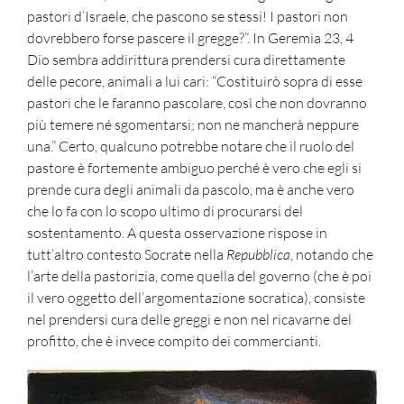
pastori d’Israele, che pascono se stessi! I pastori non
dovrebbero forse pascere il gregge?”. In Geremia 23, 4
Dio sembra addirittura prendersi cura direttamente
delle pecore, animali a lui cari: “Costituirò sopra di esse
pastori che le faranno pascolare, così che non dovranno
più temere né sgomentarsi; non ne mancherà neppure
una.” Certo, qualcuno potrebbe notare che il ruolo del
pastore è fortemente ambiguo perché è vero che egli si
prende cura degli animali da pascolo, ma è anche vero
che lo fa con lo scopo ultimo di procurarsi del
sostentamento. A questa osservazione rispose in
tutt’altro contesto Socrate nella
Repubblica
, notando che
l’arte della pastorizia, come quella del governo (che è poi
il vero oggetto dell’argomentazione socratica), consiste
nel prendersi cura delle greggi e non nel ricavarne del
profitto, che è invece compito dei commercianti.