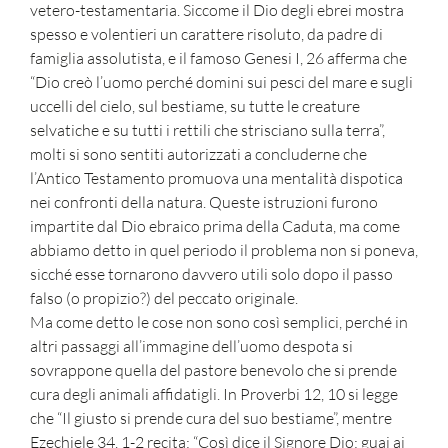
vetero-testamentaria. Siccome il Dio degli ebrei mostra
spesso e volentieri un carattere risoluto, da padre di
famiglia assolutista, e il famoso Genesi I, 26 afferma che
“Dio creò l’uomo perché domini sui pesci del mare e sugli
uccelli del cielo, sul bestiame, su tutte le creature
selvatiche e su tutti i rettili che strisciano sulla terra”,
molti si sono sentiti autorizzati a concluderne che
l’Antico Testamento promuova una mentalità dispotica
nei confronti della natura. Queste istruzioni furono
impartite dal Dio ebraico prima della Caduta, ma come
abbiamo detto in quel periodo il problema non si poneva,
sicché esse tornarono davvero utili solo dopo il passo
falso (o propizio?) del peccato originale.
Ma come detto le cose non sono così semplici, perché in
altri passaggi all’immagine dell’uomo despota si
sovrappone quella del pastore benevolo che si prende
cura degli animali affidatigli. In Proverbi 12, 10 si legge
che “Il giusto si prende cura del suo bestiame”, mentre
Ezechiele 34, 1-2 recita: “Così dice il Signore Dio: guai ai