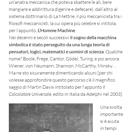
un’anatra meccanica che poteva sbattere le ali, bere
mangiare e addirittura digerire e defecare), dall’altro al
sistema dottrinario di La Mettrie, il più meccanicista tra i
filosofi meccanicisti, la cui opera più celebre si intitola,
per l’appunto,
L’
H
omme Machine
.
Nei decenni e secoli successivi
il sogno della macchina
simbolica è stato perseguito da una lunga teoria di
pensatori, logici, matematici e uomini di scienza
. Qualche
nome? Boole, Frege, Cantor, Gödel, Turing, e poi ancora
Wiener, von Neumann, Shannon, McCarthy, Minsky….
Ma ne sto sicuramente dimenticando alcuni [per chi
volesse approfondire questo percorso c’è il magnifico
saggio di Martin Davis intitolato per l’appunto
Il
Calcolatore Universale
, edito in Italia da Adelphi nel 2003].
Una svolta
importante
si è avuta
in tempi