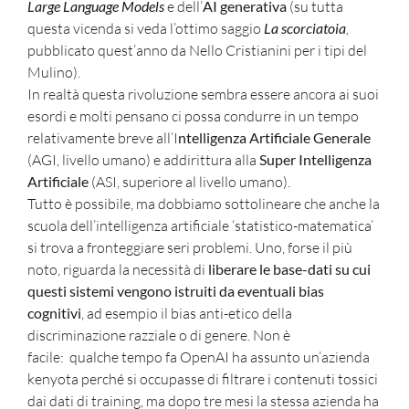
Large Language Models
e dell’
AI generativa
(su tutta
questa vicenda si veda l’ottimo saggio
La scorciatoia
,
pubblicato quest’anno da Nello Cristianini per i tipi del
Mulino).
In realtà questa rivoluzione sembra essere ancora ai suoi
esordi e molti pensano ci possa condurre in un tempo
relativamente breve all’I
ntelligenza Artificiale Generale
(AGI, livello umano) e addirittura alla
Super Intelligenza
Artificiale
(ASI, superiore al livello umano).
Tutto è possibile, ma dobbiamo sottolineare che anche la
scuola dell’intelligenza artificiale ‘statistico-matematica’
si trova a fronteggiare seri problemi. Uno, forse il più
noto, riguarda la necessità di
liberare le base-dati su cui
questi sistemi vengono istruiti da eventuali bias
cognitivi
, ad esempio il bias anti-etico della
discriminazione razziale o di genere. Non è
facile: qualche tempo fa OpenAI ha assunto un’azienda
kenyota perché si occupasse di filtrare i contenuti tossici
dai dati di training, ma dopo tre mesi la stessa azienda ha