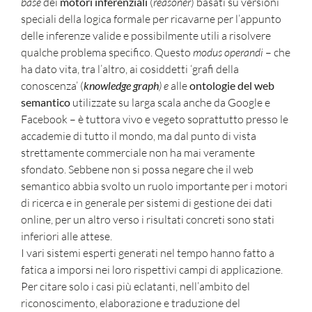
base
dei
motori inferenziali
(
reasoner
) basati su versioni
speciali della logica formale per ricavarne per l’appunto
delle inferenze valide e possibilmente utili a risolvere
qualche problema specifico. Questo
modus operandi
– che
ha dato vita, tra l’altro, ai cosiddetti ‘grafi della
conoscenza’ (
knowledge graph
) e
alle
ontologie del web
semantico
utilizzate su larga scala anche da Google e
Facebook – è tuttora vivo e vegeto soprattutto presso le
accademie di tutto il mondo, ma dal punto di vista
strettamente commerciale non ha mai veramente
sfondato. Sebbene non si possa negare che il web
semantico abbia svolto un ruolo importante per i motori
di ricerca e in generale per sistemi di gestione dei dati
online, per un altro verso i risultati concreti sono stati
inferiori alle attese.
I vari sistemi esperti generati nel tempo hanno fatto a
fatica a imporsi nei loro rispettivi campi di applicazione.
Per citare solo i casi più eclatanti, nell’ambito del
riconoscimento, elaborazione e traduzione del