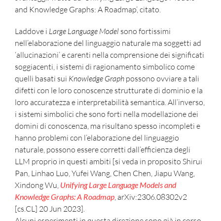
and Knowledge Graphs: A Roadmap’, citato.
Laddove i
Large Language Model
sono fortissimi
nell’elaborazione del linguaggio naturale ma soggetti ad
‘allucinazioni’ e carenti nella comprensione dei significati
soggiacenti, i sistemi di ragionamento simbolico come
quelli basati sui
Knowledge Graph
possono ovviare a tali
difetti con le loro conoscenze strutturate di dominio e la
loro accuratezza e interpretabilità semantica. All’inverso,
i sistemi simbolici che sono forti nella modellazione dei
domini di conoscenza, ma risultano spesso incompleti e
hanno problemi con l’elaborazione del linguaggio
naturale, possono essere corretti dall’efficienza degli
LLM proprio in questi ambiti [si veda in proposito Shirui
Pan, Linhao Luo, Yufei Wang, Chen Chen, Jiapu Wang,
Xindong Wu,
Unifying Large Language Models and
Knowledge Graphs: A Roadmap
, arXiv:2306.08302v2
[cs.CL] 20 Jun 2023].
Alcuni esperimenti in questa direzione sono già in corso,