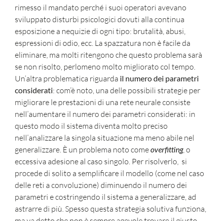
rimesso il mandato perché i suoi operatori avevano
sviluppato disturbi psicologici dovuti alla continua
esposizione a nequizie di ogni tipo: brutalità, abusi,
espressioni di odio, ecc. La spazzatura non è facile da
eliminare, ma molti ritengono che questo problema sarà
se non risolto, perlomeno molto migliorato col tempo.
Un’altra problematica riguarda
il numero dei parametri
considerati
: com’è noto, una delle possibili strategie per
migliorare le prestazioni di una rete neurale consiste
nell’aumentare il numero dei parametri considerati: in
questo modo il sistema diventa molto preciso
nell’analizzare la singola situazione ma meno abile nel
generalizzare. È un problema noto come
overfitting
, o
eccessiva adesione al caso singolo. Per risolverlo, si
procede di solito a semplificare il modello (come nel caso
delle reti a convoluzione) diminuendo il numero dei
parametri e costringendo il sistema a generalizzare, ad
astrarre di più. Spesso questa strategia solutiva funziona,
ma va detto che non è sempre agevole trovare il giusto