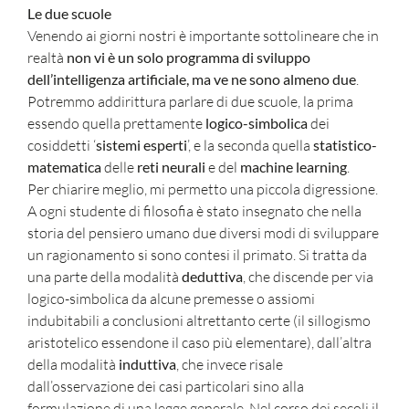
Le due scuole
Venendo ai giorni nostri è importante sottolineare che in
realtà
non vi è un solo programma di sviluppo
dell’intelligenza artificiale, ma ve ne sono almeno due
.
Potremmo addirittura parlare di due scuole, la prima
essendo quella prettamente
logico-simbolica
dei
cosiddetti ‘
sistemi esperti
’, e la seconda quella
statistico-
matematica
delle
reti neurali
e del
machine learning
.
Per chiarire meglio, mi permetto una piccola digressione.
A ogni studente di filosofia è stato insegnato che nella
storia del pensiero umano due diversi modi di sviluppare
un ragionamento si sono contesi il primato. Si tratta da
una parte della modalità
deduttiva
, che discende per via
logico-simbolica da alcune premesse o assiomi
indubitabili a conclusioni altrettanto certe (il sillogismo
aristotelico essendone il caso più elementare), dall’altra
della modalità
induttiva
, che invece risale
dall’osservazione dei casi particolari sino alla
formulazione di una legge generale. Nel corso dei secoli il