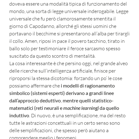
doveva essere una modalità tipica di funzionamento del
mondo, una sorta di legge universale inderogabile. Legge
universale che fu però clamorosamente smentita il
giorno di Capodanno, allorché gli stessi uomini che
portavano il becchime si presentarono all’alba per tirargli
il collo. Amen, riposi in pace il povero tacchino, tirato in
ballo solo per testimoniare il feroce sarcasmo spesso
suscitato da questo scontro di mentalità.
La cosa interessante è che persino oggi, nel grande alveo
delle ricerche sull’intelligenza artificiale, finisce per
riproporsi la stessa dicotomia: forzando un po’ le cose
possiamo affermare che
i modelli di ragionamento
simbolico (sistemi esperti) derivano a grandi linee
dall’approccio deduttivo
,
mentre quelli statistico-
matematici (
reti neurali e
machine learning)
da quello
induttivo
. Di nuovo, è una semplificazione, ma del resto
tutte le astrazioni concettuali in un certo senso sono
delle semplificazioni, che spesso però aiutano a
comprendere meglio i fenomeni.