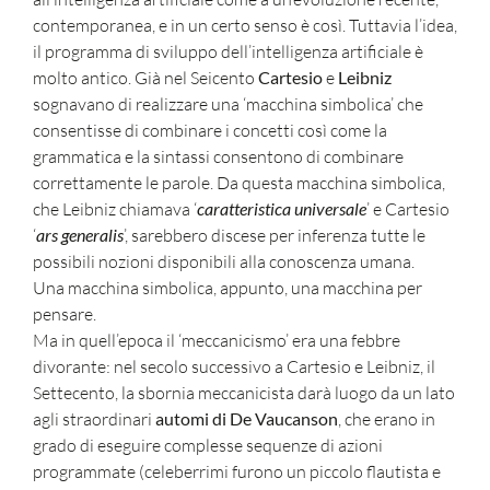
contemporanea, e in un certo senso è così. Tuttavia l’idea,
il programma di sviluppo dell’intelligenza artificiale è
molto antico. Già nel Seicento
Cartesio
e
Leibniz
sognavano di realizzare una ‘macchina simbolica’ che
consentisse di combinare i concetti così come la
grammatica e la sintassi consentono di combinare
correttamente le parole. Da questa macchina simbolica,
che Leibniz chiamava ‘
caratteristica universale
’ e Cartesio
‘
ars generalis
’, sarebbero discese per inferenza tutte le
possibili nozioni disponibili alla conoscenza umana.
Una macchina simbolica, appunto, una macchina per
pensare.
Ma in quell’epoca il ‘meccanicismo’ era una febbre
divorante: nel secolo successivo a Cartesio e Leibniz, il
Settecento, la sbornia meccanicista darà luogo da un lato
agli straordinari
automi di De Vaucanson
, che erano in
grado di eseguire complesse sequenze di azioni
programmate (celeberrimi furono un piccolo flautista e