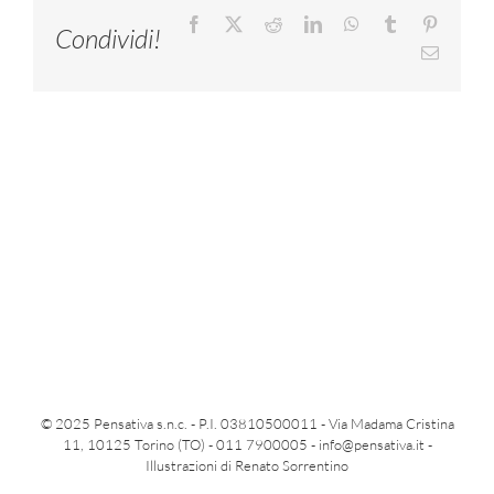
Facebook
X
Reddit
LinkedIn
WhatsApp
Tumblr
Pinteres
Condividi!
Email
© 2025 Pensativa s.n.c. - P.I. 03810500011 - Via Madama Cristina
11, 10125 Torino (TO) - 011 7900005 -
info@pensativa.it
-
Illustrazioni di Renato Sorrentino